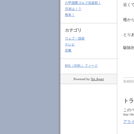
六甲国際ゴルフ倶楽部！
近く
月末は！？
熊本！
檻から
カテゴリ
とり
ウェブ・技術
テレビ
駆除対
宗教
RSS（XML）フィード
Powered by
Six Apart
投稿時刻
トラ
この
http://b
アラ