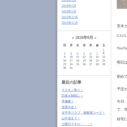
2026年3月
2026年2月
2026年1月
2025年12月
2025年11月
茨木
G.G
«
»
2026年8月
日
月
火
水
木
金
土
You
1
2
3
4
5
6
7
8
9
10
11
12
13
14
15
16
17
18
19
20
21
22
明日
23
24
25
26
27
28
29
30
31
初め
最近の記事
予定
ススキノ祭り！
応援＆観戦に！
今日
準優勝！
全国大会！
で、
太平洋クラブ 御殿場コース！
山中湖まで！
自宅
土曜日ですが・・・！