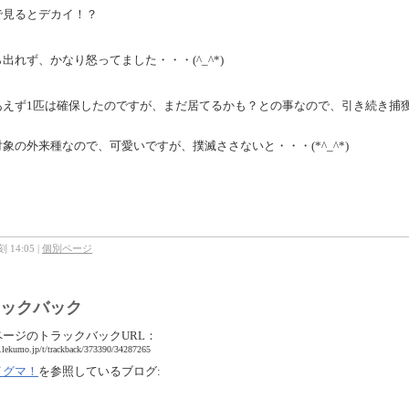
で見るとデカイ！？
出れず、かなり怒ってました・・・(^_^*)
あえず1匹は確保したのですが、まだ居てるかも？との事なので、引き続き捕
象の外来種なので、可愛いですが、撲滅ささないと・・・(*^_^*)
 14:05
|
個別ページ
ックバック
ページのトラックバックURL：
b.lekumo.jp/t/trackback/373390/34287265
イグマ！
を参照しているブログ: