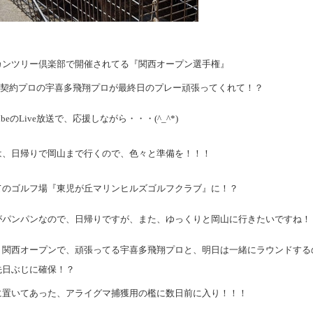
カンツリー倶楽部で開催されてる『関西オープン選手権』
.G.契約プロの宇喜多飛翔プロが最終日のプレー頑張ってくれて！？
TubeのLive放送で、応援しながら・・・(^_^*)
は、日帰りで岡山まで行くので、色々と準備を！！！
てのゴルフ場『東児が丘マリンヒルズゴルフクラブ』に！？
がパンパンなので、日帰りですが、また、ゆっくりと岡山に行きたいですね！
、関西オープンで、頑張ってる宇喜多飛翔プロと、明日は一緒にラウンドする
先日ぶじに確保！？
に置いてあった、アライグマ捕獲用の檻に数日前に入り！！！