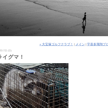
« 大宝塚ゴルフクラブ！
|
メイン
|
宇喜多飛翔プロ
月17日 (日)
ライグマ！