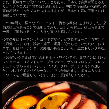
また、長年海外で働いていたこともあり、日本では言葉が通じるあ
りがたさをこの1年間で強く感じました。中国でも保健所や消防との
事前相談といったプロセスはありますが、日本の対応の丁寧さには
感動しています。
この1年間で、様々なプロジェクトに携わる機会に恵まれました。店
舗の竣工写真も自分で撮影しており、設計から施工、竣工写真まで
一貫して関われることに大きな喜びを感じています。
今年の夏にオープンしたコラボデザインがプロデュース（直営）す
る店舗『ル』では、設計・施工・運営に関わらせていただいており
ます。私はバーテンダーの経験があることから、主にドリンクを担
当しております。
今月のカクテルは体が温まるホットワインです。赤ワインにオレン
ジジュース、コアントロー、ブランデー、ザクロシロップ、フレッ
シュアップル＆オレンジ、ナツメグ、クローブ、シナモンを加え
た、少し甘くてスパイシーなここでしか味わえないボタニカルホッ
トワインをご用意しています。ぜひ一度お試しください。