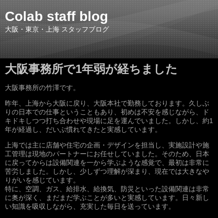
Colab staff blog
大阪・東京・上海 スタッフブログ
大阪事務所で1年弱が経ちました
大阪事務所の竹澤です。
昨年、上海から大阪に戻り、大阪本社で勤務しております。久しぶ
りの日本での仕事ということもあり、初めは不安を感じながら、ド
キドキしつつ打ち合わせや現場に足を運んでいました。しかし、約1
年が経過し、だいぶ慣れてきたと実感しています。
上海では主に店舗や住宅の企画・デザインを担当し、実施設計や施
工管理は現地のパートナーにお任せしていました。そのため、日本
に戻ってからは設備関連を一から学ぶような感覚で、最初は非常に
苦労しました。しかし、少しずつ理解が深まり、現在では大きなや
りがいを感じています。
特に、空調、ガス、給排水、給換気、防災といった設備関連は非常
に奥が深く、まだまだ学ぶことが多いと実感しています。日々新し
い知識を吸収しながら、充実した毎日を送っています。